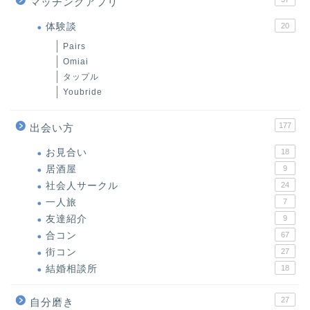
マッチングアプリ
体験談
20
Pairs
Omiai
タップル
Youbride
177
出会い方
お見合い
18
居酒屋
9
社会人サークル
24
一人旅
7
友達紹介
9
合コン
67
街コン
27
結婚相談所
18
27
自分磨き