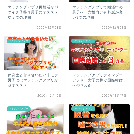
マッチングアプリ再婚活がバ
マッチングアプリで婚活中の
ツイチ子持ち男子にオススメ
男子へ！女性向け有料版が良
な３つの理由
い3つの理由
2020年12月23日
2020年12月21日
マッチングアプリ
マッチングアプリ
保育士と付き合いたい非モテ
マッチングアプリティンダー
男子にはマッチングアプリが
アラサー女子に捧ぐ国際結婚
超オススメ
への３カ条
2020年12月18日
2020年12月17日
マッチングアプリ
マッチングアプリ