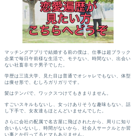
マッチングアプリで結婚する前の僕は、
仕事は超ブラック
企業で
毎日午前様な生活で、
モテない、
時間ない、
出会い
ない社畜非モテ男子
でした。
学歴は三流大学、
見た目は普通でオシャレでもない、
体型
は痩せ形で、むしろガリガリです。
髪はテンパで、ワックスつけてもきまりません。
すごいスキルもないし、
女っけありそうな趣味もない、
話
し下手で、女友達もほとんどいませんでした。
さらに会社の配属で名古屋に飛ばされたから、周りに知り
合いもいないし、
時間がないから、社会人サークルとか習
い事とか行ってるヒマもありません。