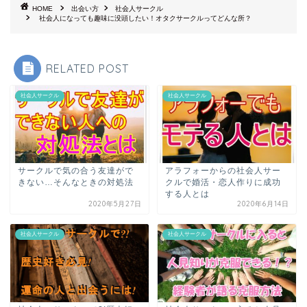
HOME
出会い方
社会人サークル
社会人になっても趣味に没頭したい！オタクサークルってどんな所？
RELATED POST
社会人サークル
社会人サークル
サークルで気の合う友達がで
アラフォーからの社会人サー
きない…そんなときの対処法
クルで婚活・恋人作りに成功
する人とは
2020年5月27日
2020年6月14日
社会人サークル
社会人サークル