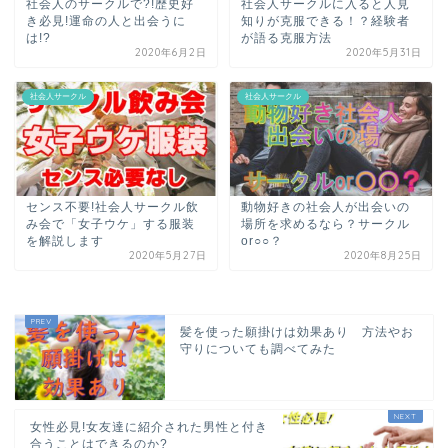
社会人のサークルで?!歴史好
社会人サークルに入ると人見
き必見!運命の人と出会うに
知りが克服できる！？経験者
は!?
が語る克服方法
2020年6月2日
2020年5月31日
社会人サークル
社会人サークル
センス不要!社会人サークル飲
動物好きの社会人が出会いの
み会で「女子ウケ」する服装
場所を求めるなら？サークル
を解説します
or○○？
2020年5月27日
2020年8月25日
髪を使った願掛けは効果あり 方法やお
守りについても調べてみた
女性必見!女友達に紹介された男性と付き
合うことはできるのか?