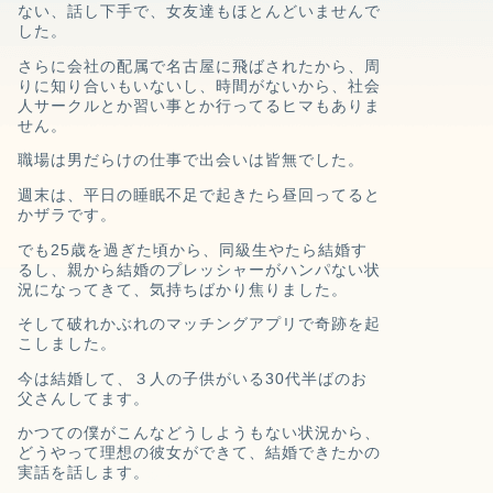
ない、
話し下手で、女友達もほとんどいませんで
した。
さらに会社の配属で名古屋に飛ばされたから、周
りに知り合いもいないし、
時間がないから、社会
人サークルとか習い事とか行ってるヒマもありま
せん。
職場は男だらけの仕事で出会いは皆無でした。
週末は、平日の睡眠不足で起きたら昼回ってると
かザラです。
でも25歳を過ぎた頃から、
同級生やたら結婚す
るし、
親から結婚のプレッシャーがハンパない
状
況になってきて、
気持ちばかり焦りました。
そして破れかぶれのマッチングアプリで奇跡を起
こしました。
今は結婚して、３人の子供がいる30代半ばのお
父さんしてます。
かつての僕がこんなどうしようもない状況から、
どうやって理想の彼女ができて、結婚できたかの
実話を話します。