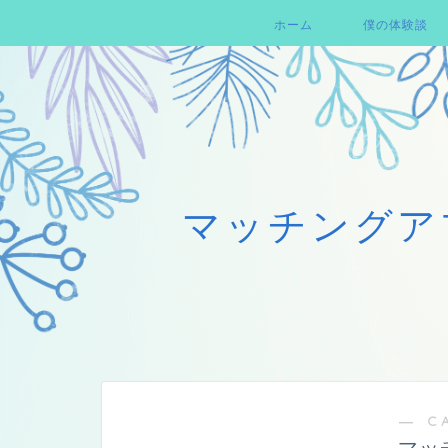
ホーム
僕の体験談
マッチングア
― C
マッ