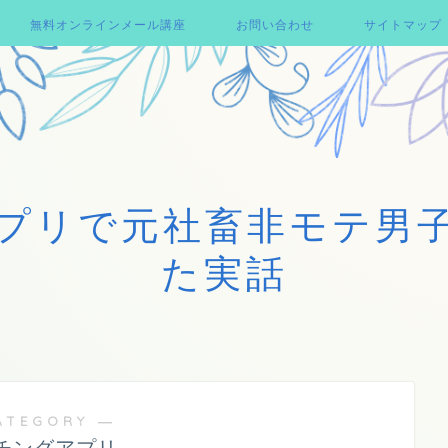
無料オンラインメール講座
お問い合わせ
サイトマップ
プリで元社畜非モテ男
た実話
ATEGORY ―
チングアプリ