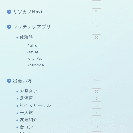
リソカノNavi
18
マッチングアプリ
37
体験談
20
Pairs
Omiai
タップル
Youbride
出会い方
177
お見合い
18
居酒屋
9
社会人サークル
24
一人旅
7
友達紹介
9
合コン
67