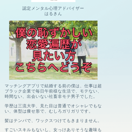
認定メンタル心理アドバイザー
はるきん
マッチングアプリで結婚する前の僕は、
仕事は超
ブラック企業で
毎日午前様な生活で、
モテない、
時間ない、
出会いない社畜非モテ男子
でした。
学歴は三流大学、
見た目は普通でオシャレでもな
い、
体型は痩せ形で、むしろガリガリです。
髪はテンパで、ワックスつけてもきまりません。
すごいスキルもないし、
女っけありそうな趣味も