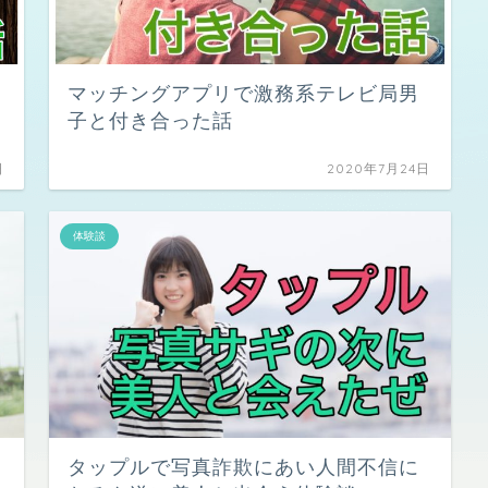
マッチングアプリで激務系テレビ局男
子と付き合った話
日
2020年7月24日
体験談
タップルで写真詐欺にあい人間不信に