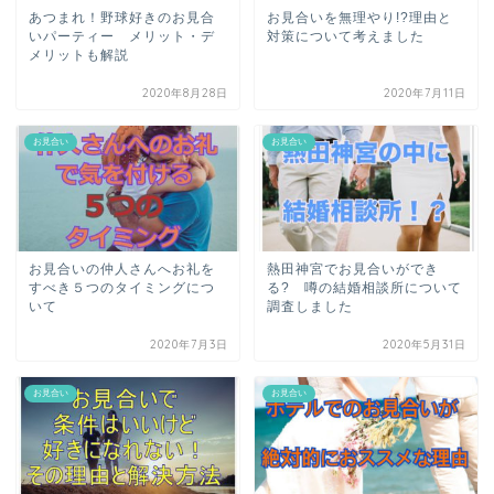
あつまれ！野球好きのお見合
お見合いを無理やり!?理由と
いパーティー メリット・デ
対策について考えました
メリットも解説
2020年8月28日
2020年7月11日
お見合い
お見合い
お見合いの仲人さんへお礼を
熱田神宮でお見合いができ
すべき５つのタイミングにつ
る? 噂の結婚相談所について
いて
調査しました
2020年7月3日
2020年5月31日
お見合い
お見合い