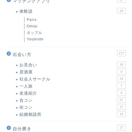
マッチングアプリ
体験談
20
Pairs
Omiai
タップル
Youbride
177
出会い方
お見合い
18
居酒屋
9
社会人サークル
24
一人旅
7
友達紹介
9
合コン
67
街コン
27
結婚相談所
18
27
自分磨き