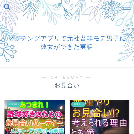
マッチングアプリで元社畜非モテ男子に
彼女ができた実話
― CATEGORY ―
お見合い
お見合い
お見合い