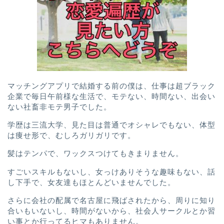
マッチングアプリで結婚する前の僕は、
仕事は超ブラック
企業で
毎日午前様な生活で、
モテない、
時間ない、
出会い
ない社畜非モテ男子
でした。
学歴は三流大学、
見た目は普通でオシャレでもない、
体型
は痩せ形で、むしろガリガリです。
髪はテンパで、ワックスつけてもきまりません。
すごいスキルもないし、
女っけありそうな趣味もない、
話
し下手で、女友達もほとんどいませんでした。
さらに会社の配属で名古屋に飛ばされたから、周りに知り
合いもいないし、
時間がないから、社会人サークルとか習
い事とか行ってるヒマもありません。