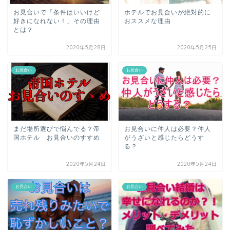
お見合いで「条件はいいけど
ホテルでお見合いが絶対的に
好きになれない！」その理由
おススメな理由
とは？
2020年5月28日
2020年5月25日
お見合い
お見合い
まだ場所選びで悩んでる？帝
お見合いに仲人は必要？仲人
国ホテル お見合いのすすめ
がうざいと感じたらどうす
る？
2020年5月24日
2020年5月24日
お見合い
お見合い