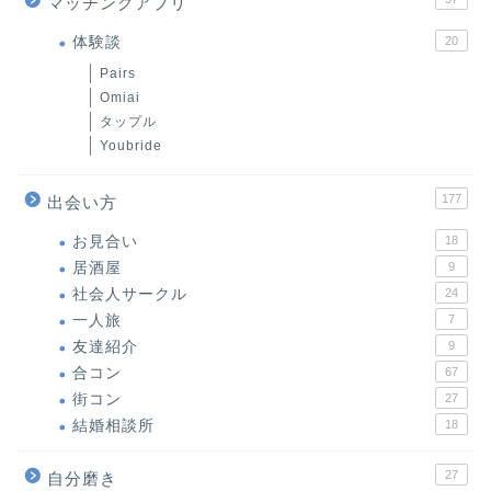
マッチングアプリ
体験談
20
Pairs
Omiai
タップル
Youbride
177
出会い方
お見合い
18
居酒屋
9
社会人サークル
24
一人旅
7
友達紹介
9
合コン
67
街コン
27
結婚相談所
18
27
自分磨き