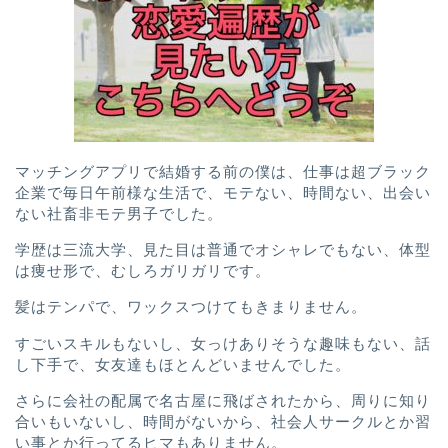
マッチングアプリで結婚する前の僕は、
仕事は超ブラック
企業で
毎日午前様な生活で、
モテない、
時間ない、
出会い
ない社畜非モテ男子
でした。
学歴は三流大学、
見た目は普通でオシャレでもない、
体型
は痩せ形で、むしろガリガリです。
髪はテンパで、ワックスつけてもきまりません。
すごいスキルもないし、
女っけありそうな趣味もない、
話
し下手で、女友達もほとんどいませんでした。
さらに会社の配属で名古屋に飛ばされたから、周りに知り
合いもいないし、
時間がないから、社会人サークルとか習
い事とか行ってるヒマもありません。