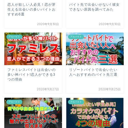
恋人が欲しい人必見！恋が芽
バイト先で出会いがない! 彼女
生える出会いの多いバイトお
できない原因を調べてみた
すすめ6選
2020年9月30日
2020年9月30日
アルバイト
アルバイト
ファミレスバイトは出会いの
リゾートバイトで出会いたい
多い神バイト!恋人ができる3
人へおすすめのバイト先三選
つの理由
2020年9月27日
2020年9月25日
アルバイト
アルバイト