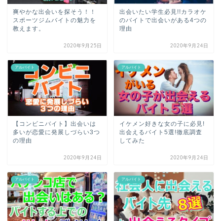
爽やかな出会いを探そう！！
出会いたい学生必見!!カラオケ
スポーツジムバイトの魅力を
のバイトで出会いがある4つの
教えます。
理由
2020年9月25日
2020年9月24日
アルバイト
アルバイト
【コンビニバイト】出会いは
イケメン好きな女の子に必見!
多いが恋愛に発展しづらい3つ
出会えるバイト5選!徹底調査
の理由
してみた
2020年9月24日
2020年9月24日
アルバイト
アルバイト