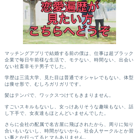
マッチングアプリで結婚する前の僕は、
仕事は超ブラック
企業で
毎日午前様な生活で、
モテない、
時間ない、
出会い
ない社畜非モテ男子
でした。
学歴は三流大学、
見た目は普通でオシャレでもない、
体型
は痩せ形で、むしろガリガリです。
髪はテンパで、ワックスつけてもきまりません。
すごいスキルもないし、
女っけありそうな趣味もない、
話
し下手で、女友達もほとんどいませんでした。
さらに会社の配属で名古屋に飛ばされたから、周りに知り
合いもいないし、
時間がないから、社会人サークルとか習
い事とか行ってるヒマもありません。