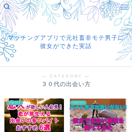
マッチングアプリで元社畜非モテ男子に
彼女ができた実話
― CATEGORY ―
３０代の出会い方
アルバイト
アルバイト