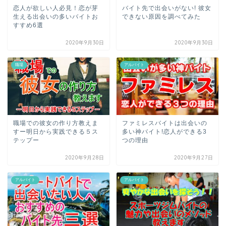
恋人が欲しい人必見！恋が芽
バイト先で出会いがない! 彼女
生える出会いの多いバイトお
できない原因を調べてみた
すすめ6選
2020年9月30日
2020年9月30日
職場
アルバイト
職場での彼女の作り方教えま
ファミレスバイトは出会いの
すー明日から実践できる５ス
多い神バイト!恋人ができる3
テップー
つの理由
2020年9月28日
2020年9月27日
アルバイト
アルバイト