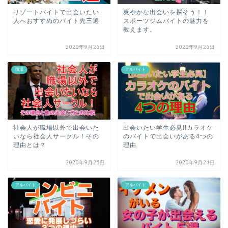
リゾートバイトで出会いたい
爽やかな出会いを探そう！！
人へおすすめのバイト先三選
スポーツジムバイトの魅力を
教えます。
2020年9月25日
2020年9月25日
職場
アルバイト
社会人が職場以外で出会いた
出会いたい学生必見!!カラオケ
いなら社会人サークル！その
のバイトで出会いがある4つの
理由とは？
理由
2020年9月25日
2020年9月24日
アルバイト
アルバイト