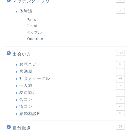
マッチングアプリ
体験談
20
Pairs
Omiai
タップル
Youbride
177
出会い方
お見合い
18
居酒屋
9
社会人サークル
24
一人旅
7
友達紹介
9
合コン
67
街コン
27
結婚相談所
18
27
自分磨き