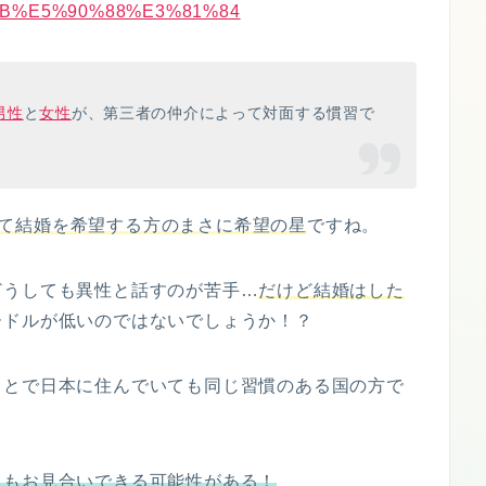
%A6%8B%E5%90%88%E3%81%84
男性
と
女性
が、第三者の仲介によって対面する慣習で
て結婚を希望する方のまさに希望の星
ですね。
どうしても異性と話すのが苦手…
だけど結婚はした
ードルが低いのではないでしょうか！？
ことで日本に住んでいても同じ習慣のある国の方で
ともお見合いできる可能性がある！