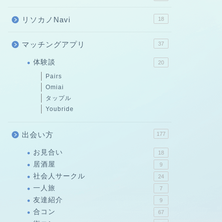
リソカノNavi
18
マッチングアプリ
37
体験談
20
Pairs
Omiai
タップル
Youbride
出会い方
177
お見合い
18
居酒屋
9
社会人サークル
24
一人旅
7
友達紹介
9
合コン
67