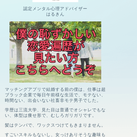
認定メンタル心理アドバイザー
はるきん
マッチングアプリで結婚する前の僕は、
仕事は超
ブラック企業で
毎日午前様な生活で、
モテない、
時間ない、
出会いない社畜非モテ男子
でした。
学歴は三流大学、
見た目は普通でオシャレでもな
い、
体型は痩せ形で、むしろガリガリです。
髪はテンパで、ワックスつけてもきまりません。
すごいスキルもないし、
女っけありそうな趣味も