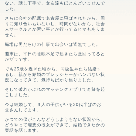
ない、
話し下手で、女友達もほとんどいませんで
した。
さらに会社の配属で名古屋に飛ばされたから、周
りに知り合いもいないし、
時間がないから、社会
人サークルとか習い事とか行ってるヒマもありま
せん。
職場は男だらけの仕事で出会いは皆無でした。
週末は、平日の睡眠不足で起きたら昼回ってると
かザラです。
でも25歳を過ぎた頃から、
同級生やたら結婚す
るし、
親から結婚のプレッシャーがハンパない
状
況になってきて、
気持ちばかり焦りました。
そして破れかぶれのマッチングアプリで奇跡を起
こしました。
今は結婚して、３人の子供がいる30代半ばのお
父さんしてます。
かつての僕がこんなどうしようもない状況から、
どうやって理想の彼女ができて、結婚できたかの
実話を話します。