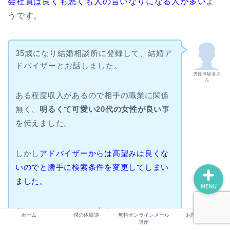
会社員は良くも悪くも人の言いなりになる人が多い
よ
うです。
ホーム
35歳になり結婚相談所に登録して、結婚ア
ドバイザーとお話しました。
僕の体験談
男性体験者さ
ん
ある程度収入があるので相手の職業に関係
無料オンラインメール講座
無く、
明るくて可愛い20代の女性が良い
事
を伝えました。
お問い合わせ
しかし
アドバイザーからは高望みは良くな
いのでと勝手に検索条件を変更してしまい
ました。
MENU
私も、
アドバイザーが言うならとすんなり
ホーム
僕の体験談
無料オンラインメール
お問い合わせ
講座
受け入れた
のですが、ずっとモヤモヤが残