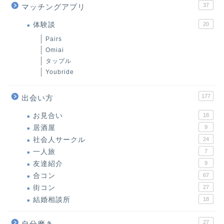
37
マッチングアプリ
体験談
20
Pairs
Omiai
タップル
Youbride
177
出会い方
お見合い
18
居酒屋
9
社会人サークル
24
一人旅
7
友達紹介
9
合コン
67
街コン
27
結婚相談所
18
27
自分磨き