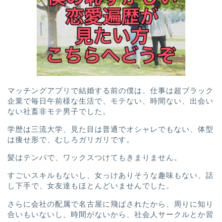
マッチングアプリで結婚する前の僕は、
仕事は超ブラック
企業で
毎日午前様な生活で、
モテない、
時間ない、
出会い
ない社畜非モテ男子
でした。
学歴は三流大学、
見た目は普通でオシャレでもない、
体型
は痩せ形で、むしろガリガリです。
髪はテンパで、ワックスつけてもきまりません。
すごいスキルもないし、
女っけありそうな趣味もない、
話
し下手で、女友達もほとんどいませんでした。
さらに会社の配属で名古屋に飛ばされたから、周りに知り
合いもいないし、
時間がないから、社会人サークルとか習