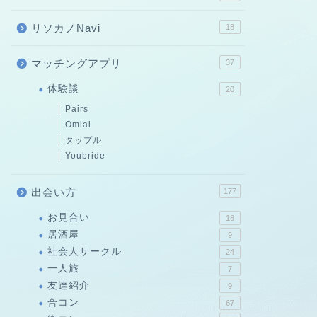
リソカノNavi
18
マッチングアプリ
37
体験談
20
Pairs
Omiai
タップル
Youbride
出会い方
177
お見合い
18
居酒屋
9
社会人サークル
24
一人旅
7
友達紹介
9
合コン
67