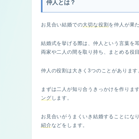
仲人とは？
お見合い結婚での
大切な役割
を仲人が果
結婚式を挙げる際は、仲人という言葉を
両家や二人の間を取り持ち、まとめる役
仲人の役割は大きく3つのことがあります
まずは二人が知り合うきっかけを作りま
ング
します。
お見合いがうまくいき結婚することにな
紹介
などをします。