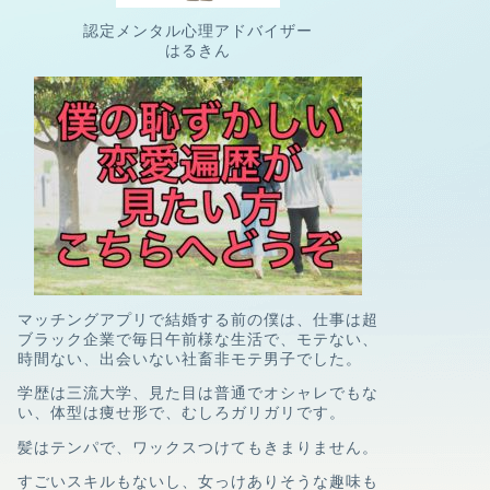
認定メンタル心理アドバイザー
はるきん
マッチングアプリで結婚する前の僕は、
仕事は超
ブラック企業で
毎日午前様な生活で、
モテない、
時間ない、
出会いない社畜非モテ男子
でした。
学歴は三流大学、
見た目は普通でオシャレでもな
い、
体型は痩せ形で、むしろガリガリです。
髪はテンパで、ワックスつけてもきまりません。
すごいスキルもないし、
女っけありそうな趣味も