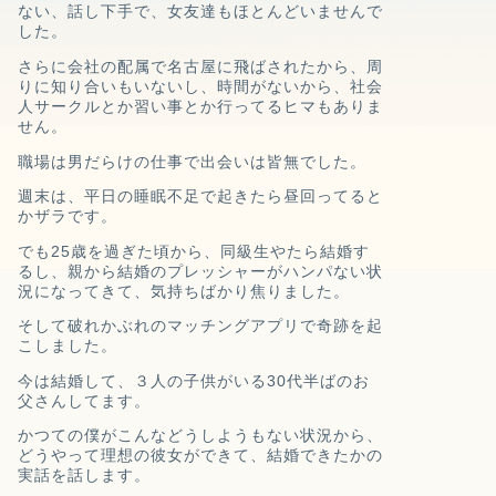
ない、
話し下手で、女友達もほとんどいませんで
した。
さらに会社の配属で名古屋に飛ばされたから、周
りに知り合いもいないし、
時間がないから、社会
人サークルとか習い事とか行ってるヒマもありま
せん。
職場は男だらけの仕事で出会いは皆無でした。
週末は、平日の睡眠不足で起きたら昼回ってると
かザラです。
でも25歳を過ぎた頃から、
同級生やたら結婚す
るし、
親から結婚のプレッシャーがハンパない
状
況になってきて、
気持ちばかり焦りました。
そして破れかぶれのマッチングアプリで奇跡を起
こしました。
今は結婚して、３人の子供がいる30代半ばのお
父さんしてます。
かつての僕がこんなどうしようもない状況から、
どうやって理想の彼女ができて、結婚できたかの
実話を話します。