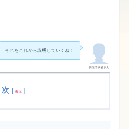
それをこれから説明していくね！
男性体験者さん
目次
[
]
表示