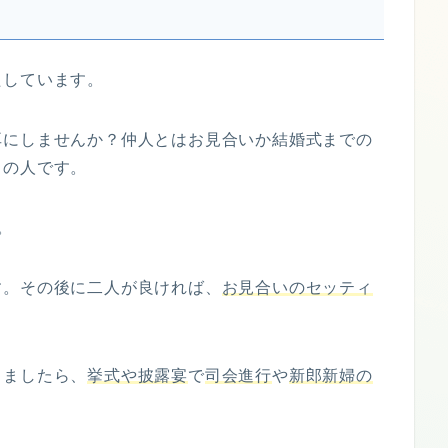
たしています。
耳にしませんか？仲人とはお見合いか結婚式までの
目の人です。
。
す。その後に二人が良ければ、
お見合いのセッティ
りましたら、
挙式や披露宴
で
司会進行
や
新郎新婦の